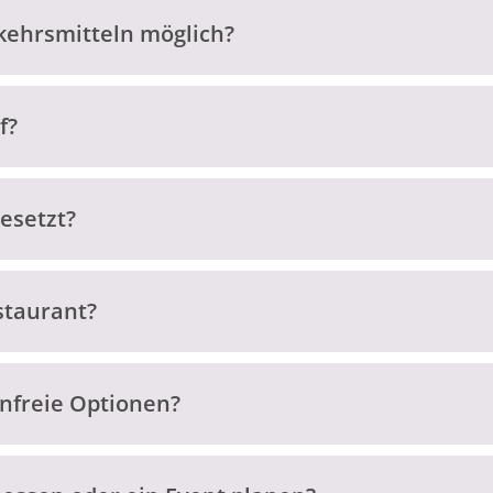
rkehrsmitteln möglich?
f?
besetzt?
staurant?
enfreie Optionen?