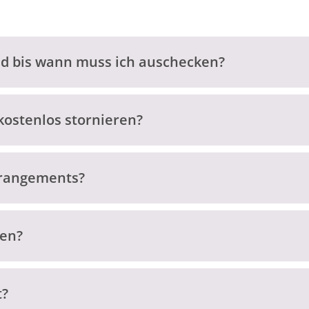
nd bis wann muss ich auschecken?
kostenlos stornieren?
rrangements?
ten?
t?