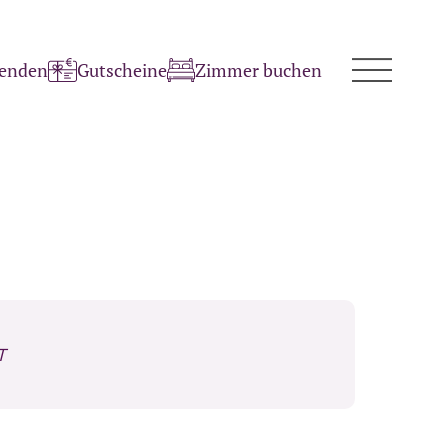
penden
Gutscheine
Zimmer buchen
T