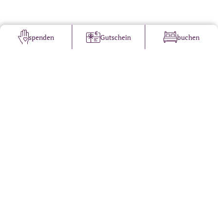
spenden
Gutschein
buchen
Propstei St. Gerold
Pater-Nathanael-Weg 29
A-6722 St. Gerold
Tel.: +43 5550 2121
Öffnungszeiten Pforte:
Täglich 08.00 – 17.30 Uhr