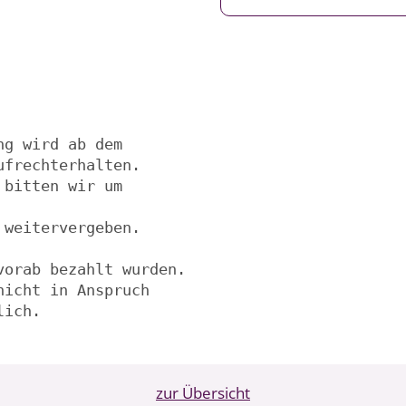
ng wird ab dem 
frechterhalten.

 bitten wir um 
weitervergeben.

orab bezahlt wurden.

nicht in Anspruch 
lich.
zur Übersicht