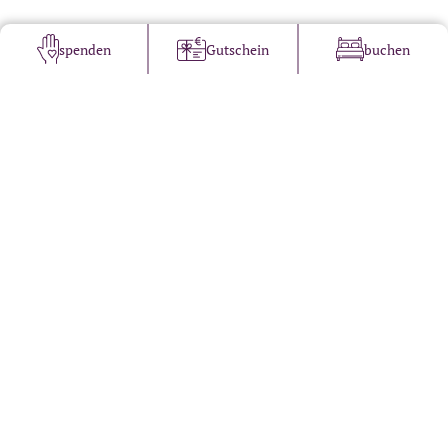
spenden
Gutschein
buchen
Propstei St. Gerold
Pater-Nathanael-Weg 29
A-6722 St. Gerold
Tel.: +43 5550 2121
Öffnungszeiten Pforte:
Täglich 08.00 – 17.30 Uhr