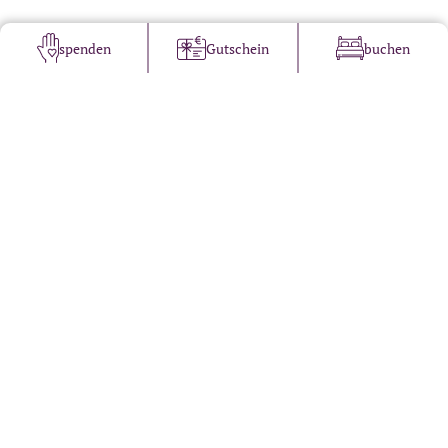
spenden
Gutschein
buchen
Propstei St. Gerold
Pater-Nathanael-Weg 29
A-6722 St. Gerold
Tel.: +43 5550 2121
Öffnungszeiten Pforte:
Täglich 08.00 – 17.30 Uhr