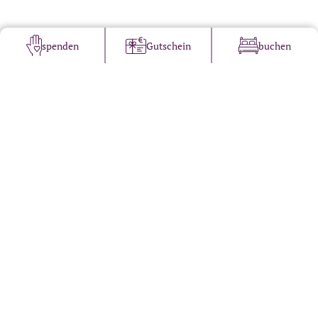
spenden
Gutschein
buchen
Propstei St. Gerold
Pater-Nathanael-Weg 29
A-6722 St. Gerold
Tel.: +43 5550 2121
Öffnungszeiten Pforte:
Täglich 08.00 – 17.30 Uhr